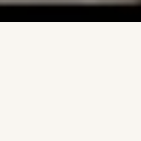
Soggiorno di una notte in camera
Deluxe
, con letto
matrimoniale, ciel de lit, doccia idromassaggio e aria
condizionata;
Delizioso
Brunch
alla piemontese
comprensivo di:
quadretti di pinsa condita con olio e rosmarino, giardiniera
e acciughe al verde, salame e formaggi nostrani; succo di
frutta oppure acqua; piatto principale con uova alle erbette
cotte al momento; caffè con torcetti e krumiri della