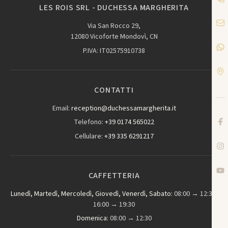
LES ROIS SRL - DUCHESSA MARGHERITA
Via San Rocco 29,
12080 Vicoforte Mondovì, CN
P.IVA: IT02575910738
CONTATTI
Email:
reception@duchessamargherita.it
Telefono:
+39 0174 565022
Cellulare:
+39 335 6291217
CAFFETTERIA
Lunedì, Martedì, Mercoledì, Giovedì, Venerdì, Sabato:
08:00 → 12:30,
16:00 → 19:30
Domenica:
08:00 → 12:30