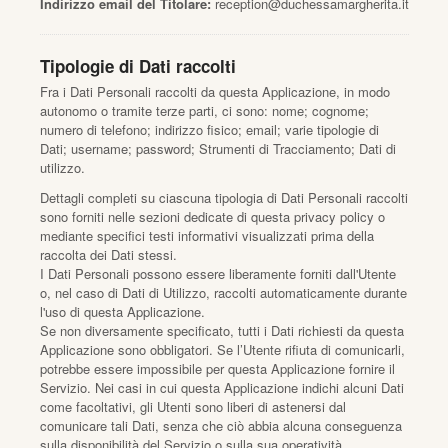
Indirizzo email del Titolare:
reception@duchessamargherita.it
Tipologie di Dati raccolti
Fra i Dati Personali raccolti da questa Applicazione, in modo
autonomo o tramite terze parti, ci sono: nome; cognome;
numero di telefono; indirizzo fisico; email; varie tipologie di
Dati; username; password; Strumenti di Tracciamento; Dati di
utilizzo.
Dettagli completi su ciascuna tipologia di Dati Personali raccolti
sono forniti nelle sezioni dedicate di questa privacy policy o
mediante specifici testi informativi visualizzati prima della
raccolta dei Dati stessi.
I Dati Personali possono essere liberamente forniti dall'Utente
o, nel caso di Dati di Utilizzo, raccolti automaticamente durante
l'uso di questa Applicazione.
Se non diversamente specificato, tutti i Dati richiesti da questa
Applicazione sono obbligatori. Se l’Utente rifiuta di comunicarli,
potrebbe essere impossibile per questa Applicazione fornire il
Servizio. Nei casi in cui questa Applicazione indichi alcuni Dati
come facoltativi, gli Utenti sono liberi di astenersi dal
comunicare tali Dati, senza che ciò abbia alcuna conseguenza
sulla disponibilità del Servizio o sulla sua operatività.