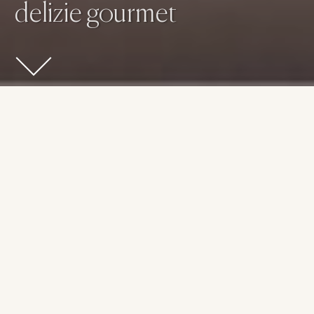
delizie gourmet
Lasciati coccolare dal nostro servizio
caffetteria e goditi un brunch da
sogno
Il nostro
servizio caffetteria
offre un’esperienza unica,
pensata per soddisfare ogni palato. Dal classico
espresso
al
cremoso
cappuccino
, prepariamo ogni bevanda con cura e