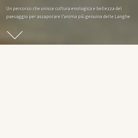
Un percorso che unisce cultura enologica e bellezza del
paesaggio per assaporare l’anima più genuina delle Langhe