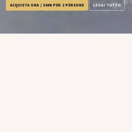
ACQUISTA ORA / 360€ PER 2 PERSONE
LEGGI TUTTO
Pernottamento in camera
Romantic Deluxe Jacuzzi
, con
letto matrimoniale, vasca idromassaggio, ciel de lit, aria
condizionata, vista panoramica sul Santuario di Vicoforte,
camino e frigobar;
Cena presso il rinomato “Ristorante Trentatré”
di
Cherasco che propone il seguente menù: