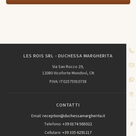
LES ROIS SRL - DUCHESSA MARGHERITA
Via San Rocco 29,
12080 Vicoforte Mondovì, CN
P.IVA: IT02575910738
CONTATTI
Email:
reception@duchessamargherita.it
Telefono:
+39 0174 565022
Cellulare:
+39 335 6291217