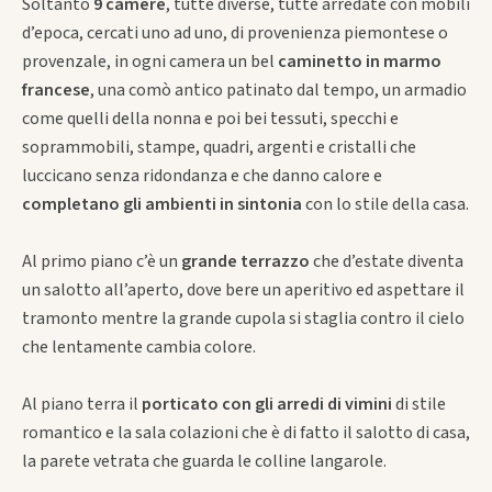
Soltanto
9 camere
, tutte diverse, tutte arredate con mobili
d’epoca, cercati uno ad uno, di provenienza piemontese o
provenzale, in ogni camera un bel
caminetto in marmo
francese
, una comò antico patinato dal tempo, un armadio
come quelli della nonna e poi bei tessuti, specchi e
soprammobili, stampe, quadri, argenti e cristalli che
luccicano senza ridondanza e che danno calore e
completano gli ambienti in sintonia
con lo stile della casa.
Al primo piano c’è un
grande terrazzo
che d’estate diventa
un salotto all’aperto, dove bere un aperitivo ed aspettare il
tramonto mentre la grande cupola si staglia contro il cielo
che lentamente cambia colore.
Al piano terra il
porticato con gli arredi di vimini
di stile
romantico e la sala colazioni che è di fatto il salotto di casa,
la parete vetrata che guarda le colline langarole.